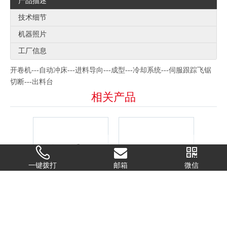
产品描述
技术细节
机器照片
工厂信息
开卷机---自动冲床---进料导向---成型---冷却系统---伺服跟踪飞锯
切断---出料台
相关产品
一键拨打
邮箱
微信
遮阳棚圆管成型机（链条传动）
遮阳棚圆管成型机
60八