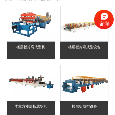
楼层板冷弯成型机
楼层板冷弯成型设备
木立方楼层板成型机
楼层板成型设备