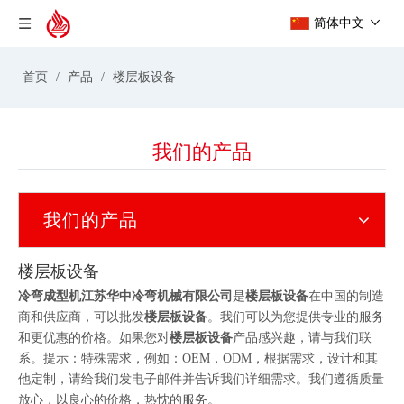
简体中文
首页
/
产品
/
楼层板设备
我们的产品
我们的产品
楼层板设备
冷弯成型机江苏华中冷弯机械有限公司
是
楼层板设备
在中国的制造
商和供应商，可以批发
楼层板设备
。我们可以为您提供专业的服务
和更优惠的价格。如果您对
楼层板设备
产品感兴趣，请与我们联
系。提示：特殊需求，例如：OEM，ODM，根据需求，设计和其
他定制，请给我们发电子邮件并告诉我们详细需求。我们遵循质量
放心，以良心的价格，热忱的服务。