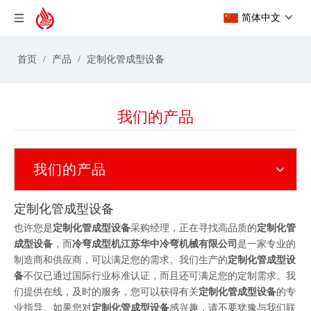
简体中文
首页
/
产品
/
定制化管成型设备
我们的产品
我们的产品
定制化管成型设备
也许您是
定制化管成型设备
采购经理，正在寻找高品质的
定制化管
成型设备
，而
冷弯成型机江苏华中冷弯机械有限公司
是一家专业的
制造商和供应商，可以满足您的需求。我们生产的
定制化管成型设
备
不仅已通过国际行业标准认证，而且还可满足您的定制需求。我
们提供在线，及时的服务，您可以获得有关
定制化管成型设备
的专
业指导。如果您对
定制化管成型设备
感兴趣，请不要犹豫与我们联