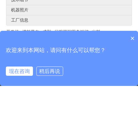
机器照片
工厂信息
开卷机--进料导向--成型--伺服跟踪圆盘锯切--出料
×
相关产品
欢迎来到本网站，请问有什么可以帮您？
现在咨询
稍后再说
一键拨打
邮箱
微信
抱横梁冷弯成型机械
抱横梁冷弯成型机
横梁焊
联系我们