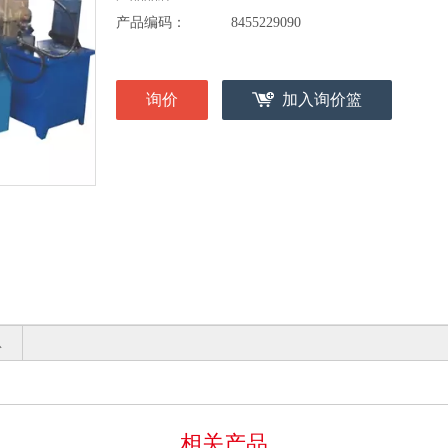
产品编码：
8455229090
询价
加入询价篮
息
相关产品