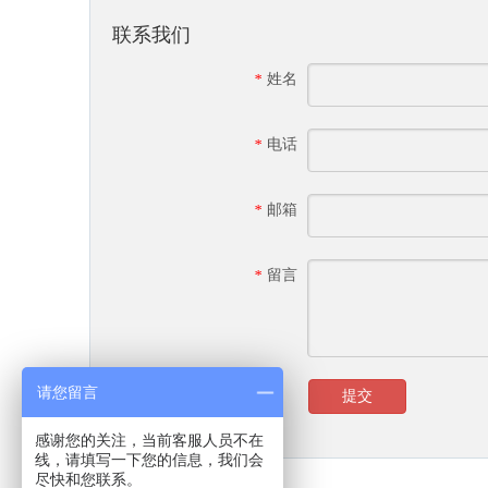
联系我们
姓名
*
电话
*
邮箱
*
留言
*
请您留言
提交
感谢您的关注，当前客服人员不在
线，请填写一下您的信息，我们会
尽快和您联系。