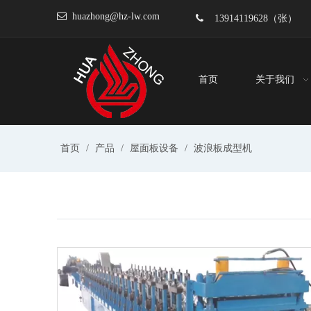

huazhong@hz-lw.com
 13914119628（张）
首页
关于我们
首页
/
产品
/
屋面板设备
/
波浪板成型机