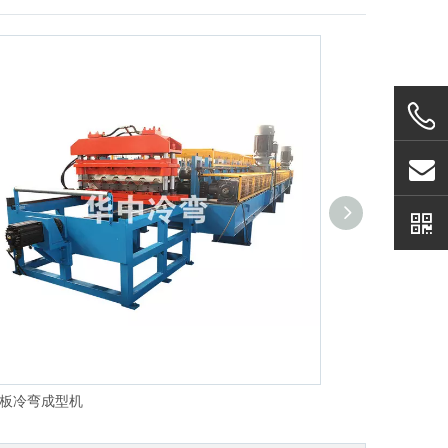
板冷弯成型机
楼层板冷弯成型