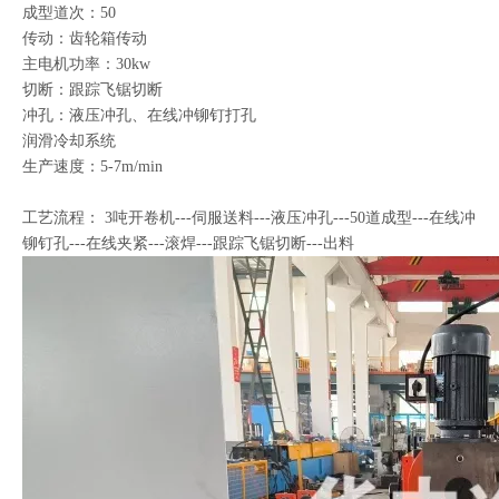
成型道次：50
传动：齿轮箱传动
主电机功率：30kw
切断：跟踪飞锯切断
冲孔：液压冲孔、在线冲铆钉打孔
润滑冷却系统
生产速度：5-7m/min
工艺流程： 3吨开卷机---伺服送料---液压冲孔---50道成型---在线冲
铆钉孔---在线夹紧---滚焊---跟踪飞锯切断---出料