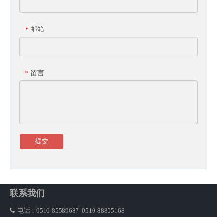
邮箱
*
留言
*
提交
联系我们
电话：0510-85589687 0510-88805168
